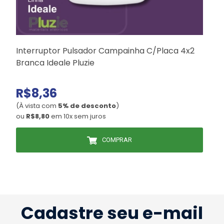
Interruptor Pulsador Campainha C/Placa 4x2
Branca Ideale Pluzie
R$8,36
(À vista com
5% de desconto
)
(
ou
R$8,80
em 10x sem juros
COMPRAR
Cadastre seu e-mail