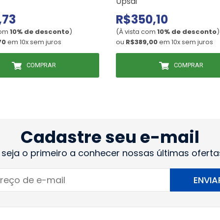
Upsai
,73
R$350,10
com
10% de desconto
)
(À vista com
10% de desconto
)
70
em 10x sem juros
ou
R$389,00
em 10x sem juros
COMPRAR
COMPRAR
Cadastre seu e-mail
 seja o primeiro a conhecer nossas últimas oferta
ENVIA