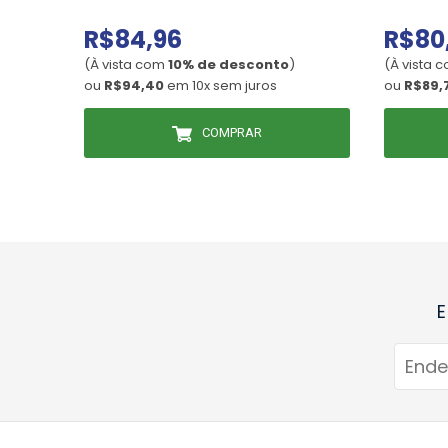
R$84,96
R$80
(À vista com
10% de desconto
)
(À vista 
ou
R$94,40
em 10x sem juros
ou
R$89,
COMPRAR
E