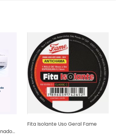
Fita Isolante Uso Geral Fame
Auto T
onado
Voltage