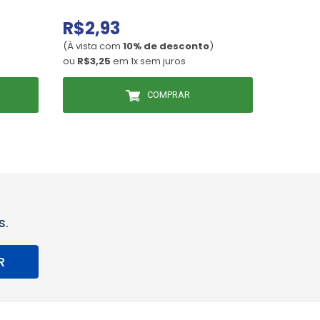
R$2,93
R$67
(À vista com
10% de desconto
)
(À vista
ou
R$3,25
em 1x sem juros
ou
R$75
COMPRAR
s.
R