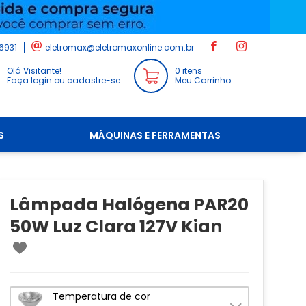
6931
eletromax@eletromaxonline.com.br
Olá Visitante!
0 itens
Faça login ou cadastre-se
Meu Carrinho
S
MÁQUINAS E FERRAMENTAS
Lâmpada Halógena PAR20
50W Luz Clara 127V Kian
Temperatura de cor