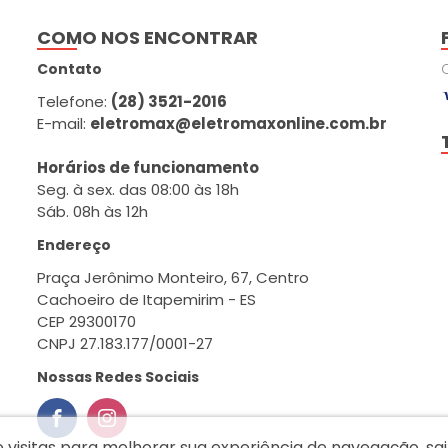
COMO NOS ENCONTRAR
Contato
Telefone:
(28) 3521-2016
E-mail:
eletromax@eletromaxonline.com.br
Horários de funcionamento
Seg. à sex. das 08:00 às 18h
Sáb. 08h às 12h
Endereço
Praça Jerônimo Monteiro, 67, Centro
Cachoeiro de Itapemirim - ES
CEP 29300170
CNPJ 27.183.177/0001-27
Nossas Redes Sociais
e visitas para melhorar sua experiência de navegação, s