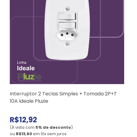
Interruptor 2 Teclas Simples + Tomada 2P+T
10A Ideale Pluzie
L
R$12,92
(À vista com
5% de desconto
)
(
ou
R$13,60
em 10x sem juros