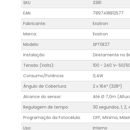
SKU
3381
EAN
7897418812577
Fabricante:
Exatron
Marca:
Exatron
Modelo:
SPT0E27
Instalação:
Diretamente no B
Tensão (Volts):
100 - 240 V~ 50/6
Consumo/Potência:
0,4W
Ângulo de Cobertura:
2 x 164º (328º)
Alcance do sensor:
Até Ø 7,0m (Altur
Regulagem de tempo:
30 segundos, 1, 2,
Programação da Fotocélula:
OFF, Mínima, Máxi
Uso:
Interno