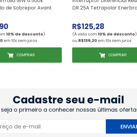
lim Led 18W 6.500k
Interruptor Diferencial Res
o de Sobrepor Avant
DR 25A Tetrapolar Enerbr
,90
R$125,28
com
10% de desconto
)
(À vista com
10% de desconto
)
00
em 10x sem juros
ou
R$139,20
em 10x sem juros
COMPRAR
COMPRAR
Cadastre seu e-mail
 seja o primeiro a conhecer nossas últimas oferta
ENVIA