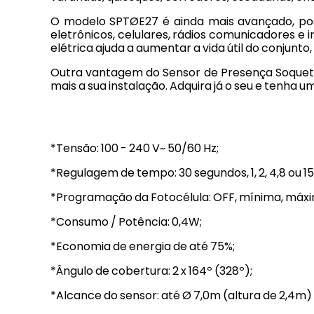
O modelo SPTØE27 é ainda mais avançado, poss
eletrônicos, celulares, rádios comunicadores e
elétrica ajuda a aumentar a vida útil do conjunt
Outra vantagem do Sensor de Presença Soquete
mais a sua instalação. Adquira já o seu e tenha
*Tensão: 100 - 240 V~ 50/60 Hz;
*Regulagem de tempo: 30 segundos, 1, 2, 4,8 ou 1
*Programação da Fotocélula: OFF, mínima, máxi
*Consumo / Potência: 0,4W;
*Economia de energia de até 75%;
*Ângulo de cobertura: 2 x 164º (328º);
*Alcance do sensor: até Ø 7,0m (altura de 2,4m)