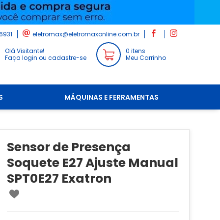
6931
eletromax@eletromaxonline.com.br
Olá Visitante!
0 itens
Faça login ou cadastre-se
Meu Carrinho
S
MÁQUINAS E FERRAMENTAS
Sensor de Presença
Soquete E27 Ajuste Manual
SPT0E27 Exatron