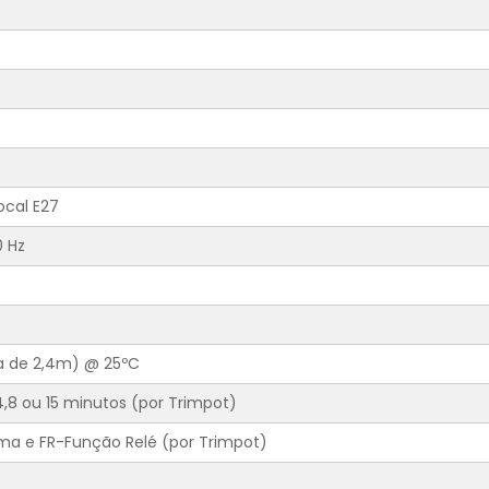
ocal E27
0 Hz
a de 2,4m) @ 25ºC
 4,8 ou 15 minutos (por Trimpot)
ma e FR-Função Relé (por Trimpot)