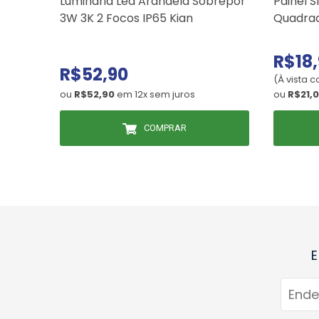
Luminária Led Arandela Sobrepor
Painel S
3W 3K 2 Focos IP65 Kian
Quadrad
R$18
R$52,90
(À vista 
ou
R$52,90
em 12x sem juros
ou
R$21,
COMPRAR
E