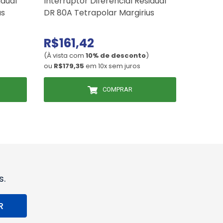
idual
Interruptor Diferencial Residual
Convers
as
DR 80A Tetrapolar Margirius
HD Inte
R$161,42
R$14
(À vista com
10% de desconto
)
(À vista
ou
R$179,35
em 10x sem juros
ou
R$162
COMPRAR
s.
R