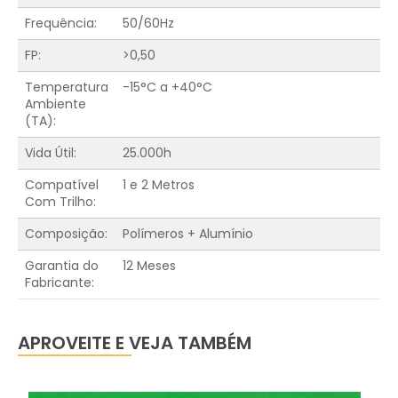
Frequência:
50/60Hz
FP:
>0,50
Temperatura
-15°C a +40°C
Ambiente
(TA):
Vida Útil:
25.000h
Compatível
1 e 2 Metros
Com Trilho:
Composição:
Polímeros + Alumínio
Garantia do
12 Meses
Fabricante:
APROVEITE E VEJA TAMBÉM