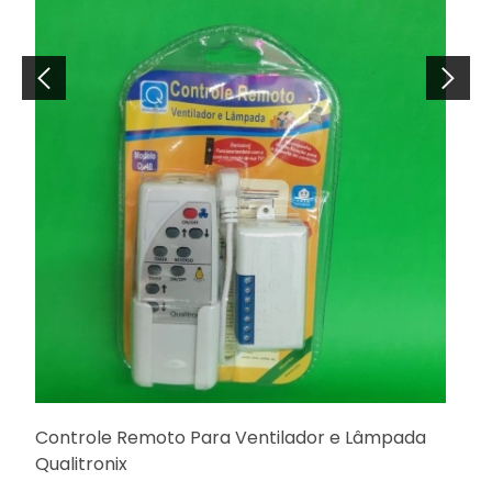
Controle Remoto Para Ventilador e Lâmpada
Qualitronix
B