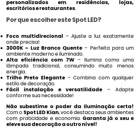
personalizados em residências, lojas,
escritórios e restaurantes
.
Por que escolher este Spot LED?
Foco multidirecional
– Ajuste a luz exatamente
onde precisa!
3000K – Luz Branco Quente
– Perfeita para um
ambiente moderno e iluminado.
Alta eficiência com 7W
– Ilumina como uma
lâmpada tradicional, consumindo muito menos
energia.
Trilho Preto Elegante
– Combina com qualquer
estilo de decoração.
Fácil instalação e versatilidade
– Adapte
conforme sua necessidade!
Não subestime o poder da iluminação certa!
Com o
Spot LED Kian
, você destaca seus ambientes
com praticidade e economia.
Garanta já o seu e
eleve sua decoração a outro nível!