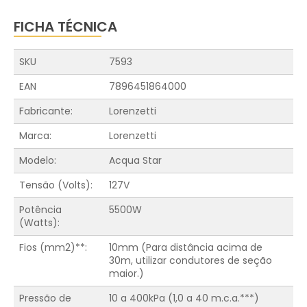
FICHA TÉCNICA
SKU
7593
EAN
7896451864000
Fabricante:
Lorenzetti
Marca:
Lorenzetti
Modelo:
Acqua Star
Tensão (Volts):
127V
Potência
5500W
(Watts):
Fios (mm2)**:
10mm (Para distância acima de
30m, utilizar condutores de seção
maior.)
Pressão de
10 a 400kPa (1,0 a 40 m.c.a.***)