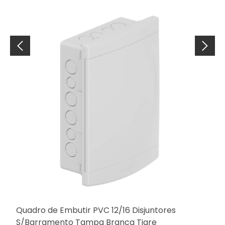
Quadro de Embutir PVC 12/16 Disjuntores
I
S/Barramento Tampa Branca Tigre